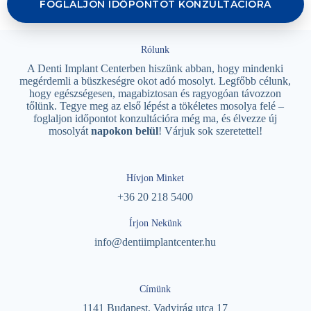
FOGLALJON IDŐPONTOT KONZULTÁCIÓRA
Rólunk
A Denti Implant Centerben hiszünk abban, hogy mindenki
megérdemli a büszkeségre okot adó mosolyt. Legfőbb célunk,
hogy egészségesen, magabiztosan és ragyogóan távozzon
tőlünk. Tegye meg az első lépést a tökéletes mosolya felé –
foglaljon időpontot konzultációra még ma, és élvezze új
mosolyát
napokon belül
! Várjuk sok szeretettel!
Hívjon Minket
+36 20 218 5400
Írjon Nekünk
info@dentiimplantcenter.hu
Címünk
1141 Budapest, Vadvirág utca 17