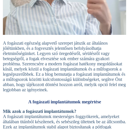
A fogászati egészség alapvető szerepet játszik az általános
jólétünkben, és a fogvesztés jelentősen befolyásolhatja
életminőségünket. Legyen szó öregedésről, sérülésről vagy
betegségről, a fogak elvesztése sok ember számára gyakori
probléma. Szerencsére a modern fogászat hatékony megoldásokat
kínál, melyek közül a fogászati implantátumok és a műfogsorok a
legnépszerűbbek. Ez a blog bemutatja a fogászati implantátumok és
a műfogsorok közötti kulcsfontosságú különbségeket, segítve Önt
abban, hogy tájékozott döntést hozzon arról, melyik opció felel meg
legjobban az igényeinek.
A fogászati implantátumok megértése
Mik azok a fogászati implantátumok?
A fogászati implantátumok mesterséges foggyökerek, amelyeket
általában titánból készítenek, és sebészileg ültetnek be az állcsontba.
Ezek az implantátumok stabil alapot biztosítanak a pótfogak