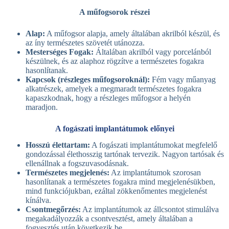
A műfogsorok részei
Alap:
A műfogsor alapja, amely általában akrilból készül, és
az íny természetes szövetét utánozza.
Mesterséges Fogak:
Általában akrilból vagy porcelánból
készülnek, és az alaphoz rögzítve a természetes fogakra
hasonlítanak.
Kapcsok (részleges műfogsoroknál):
Fém vagy műanyag
alkatrészek, amelyek a megmaradt természetes fogakra
kapaszkodnak, hogy a részleges műfogsor a helyén
maradjon.
A fogászati implantátumok előnyei
Hosszú élettartam:
A fogászati implantátumokat megfelelő
gondozással élethosszig tartónak tervezik. Nagyon tartósak és
ellenállnak a fogszuvasodásnak.
Természetes megjelenés:
Az implantátumok szorosan
hasonlítanak a természetes fogakra mind megjelenésükben,
mind funkciójukban, ezáltal zökkenőmentes megjelenést
kínálva.
Csontmegőrzés:
Az implantátumok az állcsontot stimulálva
megakadályozzák a csontvesztést, amely általában a
fogvesztés után következik be.