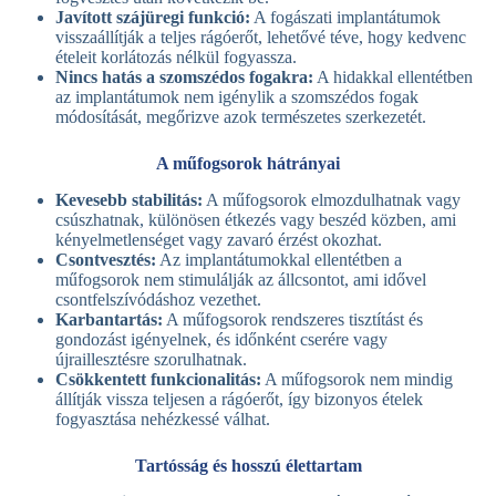
Javított szájüregi funkció:
A fogászati implantátumok
visszaállítják a teljes rágóerőt, lehetővé téve, hogy kedvenc
ételeit korlátozás nélkül fogyassza.
Nincs hatás a szomszédos fogakra:
A hidakkal ellentétben
az implantátumok nem igénylik a szomszédos fogak
módosítását, megőrizve azok természetes szerkezetét.
A műfogsorok hátrányai
Kevesebb stabilitás:
A műfogsorok elmozdulhatnak vagy
csúszhatnak, különösen étkezés vagy beszéd közben, ami
kényelmetlenséget vagy zavaró érzést okozhat.
Csontvesztés:
Az implantátumokkal ellentétben a
műfogsorok nem stimulálják az állcsontot, ami idővel
csontfelszívódáshoz vezethet.
Karbantartás:
A műfogsorok rendszeres tisztítást és
gondozást igényelnek, és időnként cserére vagy
újraillesztésre szorulhatnak.
Csökkentett funkcionalitás:
A műfogsorok nem mindig
állítják vissza teljesen a rágóerőt, így bizonyos ételek
fogyasztása nehézkessé válhat.
Tartósság és hosszú élettartam