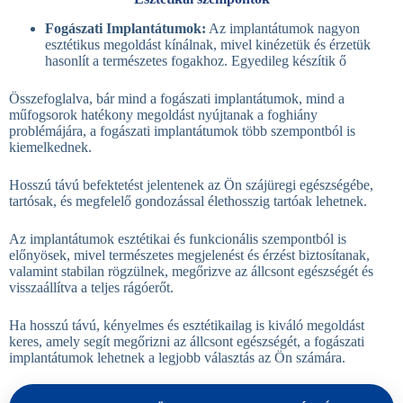
Fogászati Implantátumok:
Az implantátumok nagyon
esztétikus megoldást kínálnak, mivel kinézetük és érzetük
hasonlít a természetes fogakhoz. Egyedileg készítik ő
Összefoglalva, bár mind a fogászati implantátumok, mind a
műfogsorok hatékony megoldást nyújtanak a foghiány
problémájára, a fogászati implantátumok több szempontból is
kiemelkednek.
Hosszú távú befektetést jelentenek az Ön szájüregi egészségébe,
tartósak, és megfelelő gondozással élethosszig tartóak lehetnek.
Az implantátumok esztétikai és funkcionális szempontból is
előnyösek, mivel természetes megjelenést és érzést biztosítanak,
valamint stabilan rögzülnek, megőrizve az állcsont egészségét és
visszaállítva a teljes rágóerőt.
Ha hosszú távú, kényelmes és esztétikailag is kiváló megoldást
keres, amely segít megőrizni az állcsont egészségét, a fogászati
implantátumok lehetnek a legjobb választás az Ön számára.