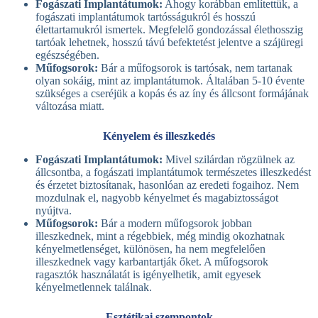
Fogászati Implantátumok:
Ahogy korábban említettük, a
fogászati implantátumok tartósságukról és hosszú
élettartamukról ismertek. Megfelelő gondozással élethosszig
tartóak lehetnek, hosszú távú befektetést jelentve a szájüregi
egészségében.
Műfogsorok:
Bár a műfogsorok is tartósak, nem tartanak
olyan sokáig, mint az implantátumok. Általában 5-10 évente
szükséges a cseréjük a kopás és az íny és állcsont formájának
változása miatt.
Kényelem és illeszkedés
Fogászati Implantátumok:
Mivel szilárdan rögzülnek az
állcsontba, a fogászati implantátumok természetes illeszkedést
és érzetet biztosítanak, hasonlóan az eredeti fogaihoz. Nem
mozdulnak el, nagyobb kényelmet és magabiztosságot
nyújtva.
Műfogsorok:
Bár a modern műfogsorok jobban
illeszkednek, mint a régebbiek, még mindig okozhatnak
kényelmetlenséget, különösen, ha nem megfelelően
illeszkednek vagy karbantartják őket. A műfogsorok
ragasztók használatát is igényelhetik, amit egyesek
kényelmetlennek találnak.
Esztétikai szempontok