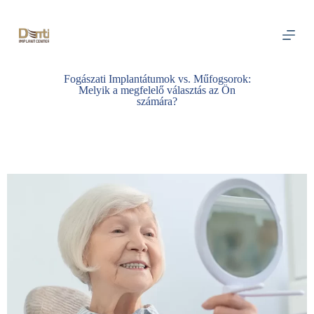
S
k
i
p
t
o
Fogászati Implantátumok vs. Műfogsorok:
c
Melyik a megfelelő választás az Ön
o
számára?
n
t
e
n
t