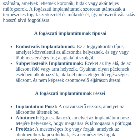
számára, amelyek lehetnek koronák, hidak vagy akár teljes
műfogsorok. A fogászati implantátumok szorosan utánozzák a
természetes fogak szerkezetét és működését, így népszerű választás
hosszú távú fogpótlásra.
A fogászati implantátumok típusai
Endosteális Implantátumok:
Ez a leggyakoribb típus,
amelyet közvetlenül az állcsontba helyeznek, és egy vagy
több mesterséges fog alapjaként szolgál.
Subperiosteális Implantátumok:
Ezeket az íny alá, de az
állcsont fölé vagy arra helyezik. Gyakran olyan páciensek
esetében alkalmazzák, akiknél nincs elegendő egészséges
állcsont, és nem képesek csontnövelő eljáráson átesni.
A fogászati implantátumok részei
Implantátum Poszt:
A csavarszerű eszköz, amelyet az
állcsontba ültetnek be.
Abutment:
Egy csatlakozó, amelyet az implantátum poszt
tetejére helyeznek, hogy megtartsa és támogassa a pótfogat.
Protézis:
A mesterséges fog vagy fogak, amelyek az
abutmenthez kapcsolódnak, és a természetes fogak