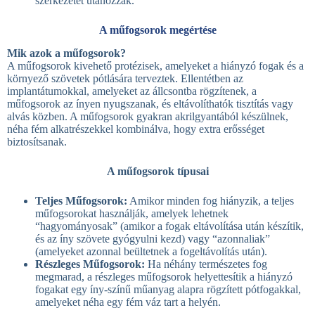
szerkezetét utánozzák.
A műfogsorok megértése
Mik azok a műfogsorok?
A műfogsorok kivehető protézisek, amelyeket a hiányzó fogak és a
környező szövetek pótlására terveztek. Ellentétben az
implantátumokkal, amelyeket az állcsontba rögzítenek, a
műfogsorok az ínyen nyugszanak, és eltávolíthatók tisztítás vagy
alvás közben. A műfogsorok gyakran akrilgyantából készülnek,
néha fém alkatrészekkel kombinálva, hogy extra erősséget
biztosítsanak.
A műfogsorok típusai
Teljes Műfogsorok:
Amikor minden fog hiányzik, a teljes
műfogsorokat használják, amelyek lehetnek
“hagyományosak” (amikor a fogak eltávolítása után készítik,
és az íny szövete gyógyulni kezd) vagy “azonnaliak”
(amelyeket azonnal beültetnek a fogeltávolítás után).
Részleges Műfogsorok:
Ha néhány természetes fog
megmarad, a részleges műfogsorok helyettesítik a hiányzó
fogakat egy íny-színű műanyag alapra rögzített pótfogakkal,
amelyeket néha egy fém váz tart a helyén.