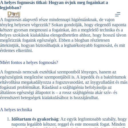
A helyes fogmosás titkai: Hogyan óvjuk meg fogainkat a
S
legjobban?
k
i
A fogmosás alapvető része mindennapi higiéniánknak, de vajon
p
tényleg helyesen végezzük? Sokan gondolják, hogy elegendő naponta
t
kétszer gyorsan megmosni a fogainkat, ám a megfelelő technika és a
o
helyes szokások kialakítása elengedhetetlen ahhoz, hogy hosszú távon
c
megőrizzük fogaink egészségét. Ebben a blogban részletesen
o
áttekintjük, hogyan biztosíthatjuk a leghatékonyabb fogmosást, és mit
n
érdemes elkerülni.
t
e
n
Miért fontos a helyes fogmosás?
t
A fogmosás nemcsak esztétikai szempontból lényeges, hanem az
egészségünk megőrzése szempontjából is. A lepedék és a baktériumok
eltávolítása megakadályozza a fogszuvasodást, az ínygyulladást és más
fogászati problémákat. Ráadásul a szájhigiénia befolyásolja az
általános egészségi állapotot is – a rossz szájhigiénia akár szív- és
érrendszeri betegségek kialakulásához is hozzájárulhat.
A helyes technika
Időtartam és gyakoriság
: Az egyik legfontosabb szabály, hogy
naponta legalább kétszer, reggel és este mossunk fogat. Minden