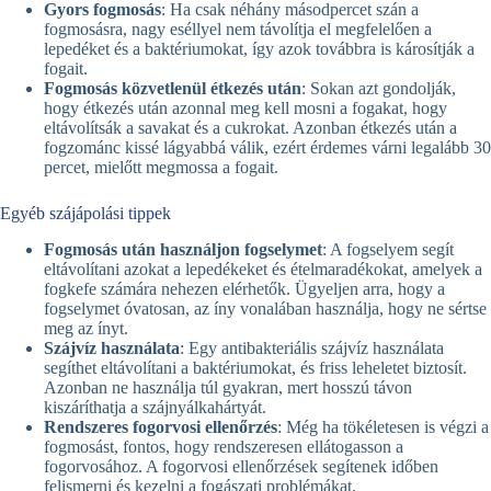
Gyors fogmosás
: Ha csak néhány másodpercet szán a
fogmosásra, nagy eséllyel nem távolítja el megfelelően a
lepedéket és a baktériumokat, így azok továbbra is károsítják a
fogait.
Fogmosás közvetlenül étkezés után
: Sokan azt gondolják,
hogy étkezés után azonnal meg kell mosni a fogakat, hogy
eltávolítsák a savakat és a cukrokat. Azonban étkezés után a
fogzománc kissé lágyabbá válik, ezért érdemes várni legalább 30
percet, mielőtt megmossa a fogait.
Egyéb szájápolási tippek
Fogmosás után használjon fogselymet
: A fogselyem segít
eltávolítani azokat a lepedékeket és ételmaradékokat, amelyek a
fogkefe számára nehezen elérhetők. Ügyeljen arra, hogy a
fogselymet óvatosan, az íny vonalában használja, hogy ne sértse
meg az ínyt.
Szájvíz használata
: Egy antibakteriális szájvíz használata
segíthet eltávolítani a baktériumokat, és friss leheletet biztosít.
Azonban ne használja túl gyakran, mert hosszú távon
kiszáríthatja a szájnyálkahártyát.
Rendszeres fogorvosi ellenőrzés
: Még ha tökéletesen is végzi a
fogmosást, fontos, hogy rendszeresen ellátogasson a
fogorvosához. A fogorvosi ellenőrzések segítenek időben
felismerni és kezelni a fogászati problémákat.