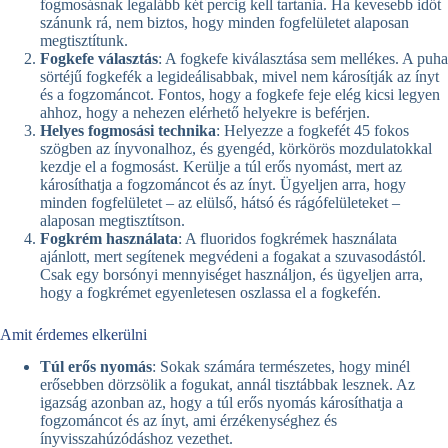
fogmosásnak legalább két percig kell tartania. Ha kevesebb időt
szánunk rá, nem biztos, hogy minden fogfelületet alaposan
megtisztítunk.
Fogkefe választás
: A fogkefe kiválasztása sem mellékes. A puha
sörtéjű fogkefék a legideálisabbak, mivel nem károsítják az ínyt
és a fogzománcot. Fontos, hogy a fogkefe feje elég kicsi legyen
ahhoz, hogy a nehezen elérhető helyekre is beférjen.
Helyes fogmosási technika
: Helyezze a fogkefét 45 fokos
szögben az ínyvonalhoz, és gyengéd, körkörös mozdulatokkal
kezdje el a fogmosást. Kerülje a túl erős nyomást, mert az
károsíthatja a fogzománcot és az ínyt. Ügyeljen arra, hogy
minden fogfelületet – az elülső, hátsó és rágófelületeket –
alaposan megtisztítson.
Fogkrém használata
: A fluoridos fogkrémek használata
ajánlott, mert segítenek megvédeni a fogakat a szuvasodástól.
Csak egy borsónyi mennyiséget használjon, és ügyeljen arra,
hogy a fogkrémet egyenletesen oszlassa el a fogkefén.
Amit érdemes elkerülni
Túl erős nyomás
: Sokak számára természetes, hogy minél
erősebben dörzsölik a fogukat, annál tisztábbak lesznek. Az
igazság azonban az, hogy a túl erős nyomás károsíthatja a
fogzománcot és az ínyt, ami érzékenységhez és
ínyvisszahúzódáshoz vezethet.