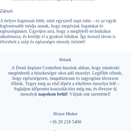
Zárszó
A helyes fogmosás több, mint egyszerű napi rutin – ez az egyik
legfontosabb módja annak, hogy megóvjuk fogainkat és
egészségünket. Ügyeljen arra, hogy a megfelelő technikákat
alkalmazza, és kerülje el a gyakori hibákat. Így hosszú távon is
élvezheti a szép és egészséges mosoly örömét!
Rólunk
A Denti Implant Centerben hiszünk abban, hogy mindenki
megérdemli a büszkeségre okot adó mosolyt. Legfőbb célunk,
hogy egészségesen, magabiztosan és ragyogóan távozzon
tőlünk. Tegye meg az első lépést a tökéletes mosolya felé –
foglaljon időpontot konzultációra még ma, és élvezze új
mosolyát
napokon belül
! Várjuk sok szeretettel!
Hívjon Minket
+36 20 218 5400