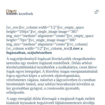
S
k
i
Lézeres kezelések
p
t
o
[vc_row][vc_column width=”1/2″][vc_empty_space
c
height=”100px”][vc_single_image image=”385″
o
img_size=”medium” alignment=”center”][vc_empty_space
n
height=”70px”][vc_single_image image=”386″
t
img_size=”medium” alignment=”center”][/vc_column]
e
[vc_column width=”1/2″][vc_column_text]
Lézer a
n
fogászatban, szájsebészetben
t
A nagyteljesítményű fogászati lézerkészülék elengedhetetlen
tartozéka egy modern fogászati rendelőnek. Dióda sebészi
lézerkészülékünkkel kezelhetőek a nyálkahártya, csont illetve
fogak egyes betegségei. A lézerfény magas energiatartalmánál
fogva egyrészt képes a szövetek elpárologtatására,
vérzésmentes vágásra, másrészt a lágyszövetben és csontban
biostimulatív hatású, azaz sebészi beavatkozást követően az
íny gyorsabban gyógyul, a csontosodás gyorsabb,
erőteljesebb.
A nagy energiájú dióda lézersugár a meglazult fogak mellett
kialakult ínytasakok hegszövetét fájdalommentesen távolítja