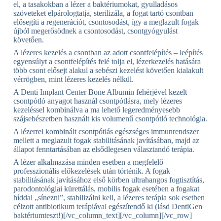
el, a tasakokban a lézer a baktériumokat, gyulladásos
szöveteket elpárologtatja, sterilizála, a fogat tartó csontban
elősegíti a regenerációt, csontosodást, így a meglazult fogak
újból megerősödnek a csontosodást, csontgyógyulást
követően.
A lézeres kezelés a csontban az adott csontfelépítés – leépítés
egyensúlyt a csontfelépítés felé tolja el, lézerkezelés hatására
több csont elősejt alakul a sebészi kezelést követően kialakult
vérrögben, mint lézeres kezelés nélkül.
A Denti Implant Center Bone Albumin fehérjével kezelt
csontpótló anyagot használ csontpótlásra, mely lézeres
kezeléssel kombinálva a ma lehető legeredményesebb
szájsebészetben használt kis volumenű csontpótló technológia.
A lézerrel kombinált csontpótlás egészséges immunrendszer
mellett a meglazult fogak stabilitásának javításában, majd az
állapot fenntartásában az elsődlegesen választandó terápia.
A lézer alkalmazása minden esetben a megfelelő
professzionális előkezelések után történik. A fogak
stabilitásának javításához első körben ultrahangos fogtisztítás,
parodontológiai kürettálás, mobilis fogak esetében a fogakat
híddal „sínezni”, stabilizálni kell, a lézeres terápia sok esetben
célzott antibiotikum terápiával egészítendő ki (lásd DentiGen
baktériumteszt!)[/vc_column_text][/vc_column][/vc_row]