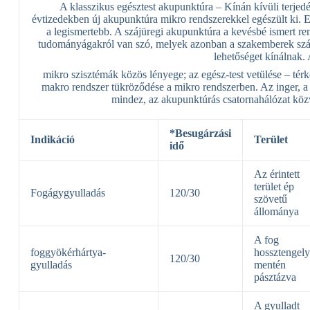
A klasszikus egésztest akupunktúra – Kínán kívüli terj
évtizedekben új akupunktúra mikro rendszerekkel egészült ki. E
a legismertebb. A szájüregi akupunktúra a kevésbé ismert ren
tudományágakról van szó, melyek azonban a szakemberek szám
lehetőséget kínálnak.
mikro szisztémák közös lényege; az egész-test vetülése – térké
makro rendszer tükröződése a mikro rendszerben. Az inger, a 
mindez, az akupunktúrás csatornahálózat köz
*Besugárzási
Indikáció
Terület
idő
Az érintett
terület ép
Fogágygyulladás
120/30
szövetű
állománya
A fog
foggyökérhártya-
hossztengel
120/30
gyulladás
mentén
pásztázva
A gyulladt