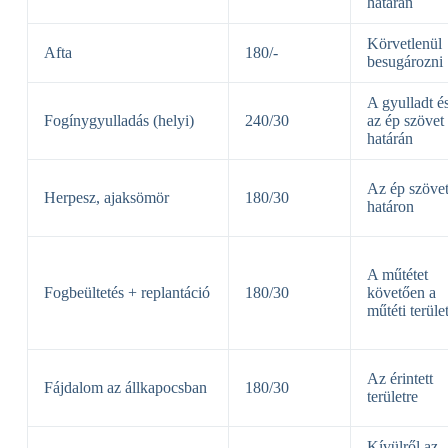
határán
Körvetlenül
Afta
180/-
besugározni
A gyulladt é
Fogínygyulladás (helyi)
240/30
az ép szövet
határán
Az ép szövet
Herpesz, ajaksömör
180/30
határon
A műtétet
Fogbeültetés + replantáció
180/30
követően a
műtéti terüle
Az érintett
Fájdalom az állkapocsban
180/30
területre
Kívülről az