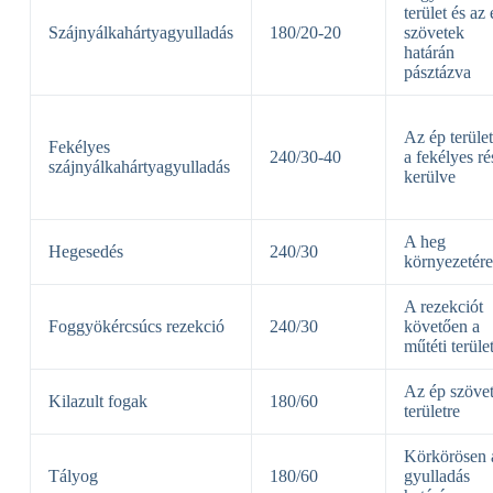
terület és az
Szájnyálkahártyagyulladás
180/20-20
szövetek
határán
pásztázva
Az ép terület
Fekélyes
240/30-40
a fekélyes ré
szájnyálkahártyagyulladás
kerülve
A heg
Hegesedés
240/30
környezetére
A rezekciót
Foggyökércsúcs rezekció
240/30
követően a
műtéti terüle
Az ép szöve
Kilazult fogak
180/60
területre
Körkörösen 
Tályog
180/60
gyulladás