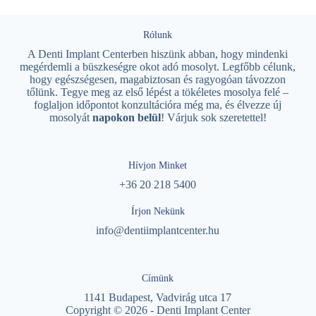
Rólunk
A Denti Implant Centerben hiszünk abban, hogy mindenki
megérdemli a büszkeségre okot adó mosolyt. Legfőbb célunk,
hogy egészségesen, magabiztosan és ragyogóan távozzon
tőlünk. Tegye meg az első lépést a tökéletes mosolya felé –
foglaljon időpontot konzultációra még ma, és élvezze új
mosolyát
napokon belül
! Várjuk sok szeretettel!
Hívjon Minket
+36 20 218 5400
Írjon Nekünk
info@dentiimplantcenter.hu
Címünk
1141 Budapest, Vadvirág utca 17
Copyright © 2026 - Denti Implant Center