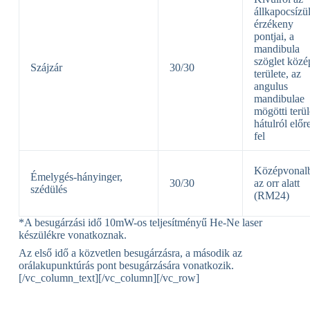
állkapocsízül
érzékeny
pontjai, a
mandibula
szöglet közé
Szájzár
30/30
területe, az
angulus
mandibulae
mögötti terül
hátulról előr
fel
Középvonal
Émelygés-hányinger,
30/30
az orr alatt
szédülés
(RM24)
*A besugárzási idő 10mW-os teljesítményű He-Ne laser
készülékre vonatkoznak.
Az első idő a közvetlen besugárzásra, a második az
orálakupunktúrás pont besugárzására vonatkozik.
[/vc_column_text][/vc_column][/vc_row]