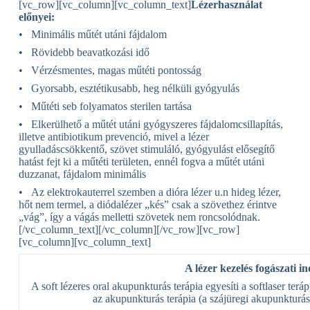
[vc_row][vc_column][vc_column_text]
Lézerhasználat
előnyei:
• Minimális műtét utáni fájdalom
• Rövidebb beavatkozási idő
• Vérzésmentes, magas műtéti pontosság
• Gyorsabb, esztétikusabb, heg nélküli gyógyulás
• Műtéti seb folyamatos sterilen tartása
• Elkerülhető a műtét utáni gyógyszeres fájdalomcsillapítás,
illetve antibiotikum prevenció, mivel a lézer
gyulladáscsökkentő, szövet stimuláló, gyógyulást elősegítő
hatást fejt ki a műtéti területen, ennél fogva a műtét utáni
duzzanat, fájdalom minimális
• Az elektrokauterrel szemben a dióra lézer u.n hideg lézer,
hőt nem termel, a diódalézer „kés” csak a szövethez érintve
„vág”, így a vágás melletti szövetek nem roncsolódnak.
[/vc_column_text][/vc_column][/vc_row][vc_row]
[vc_column][vc_column_text]
A lézer kezelés fogászati in
A soft lézeres oral akupunkturás terápia egyesíti a softlaser terá
az akupunkturás terápia (a szájüregi akupunkturás