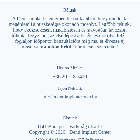
Rólunk
A Denti Implant Centerben hiszünk abban, hogy mindenki
megérdemli a büszkeségre okot adó mosolyt. Legfőbb célunk,
hogy egészségesen, magabiztosan és ragyogóan távozzon
tőlünk. Tegye meg az első lépést a tökéletes mosolya felé –
foglaljon időpontot konzultációra még ma, és élvezze új
mosolyát
napokon belül
! Várjuk sok szeretettel!
Hívjon Minket
+36 20 218 5400
Írjon Nekünk
info@dentiimplantcenter.hu
Címünk
1141 Budapest, Vadvirág utca 17
Copyright © 2026 - Denti Implant Center