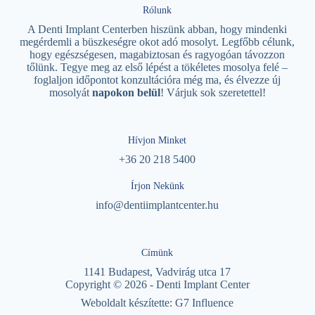
Rólunk
A Denti Implant Centerben hiszünk abban, hogy mindenki
megérdemli a büszkeségre okot adó mosolyt. Legfőbb célunk,
hogy egészségesen, magabiztosan és ragyogóan távozzon
tőlünk. Tegye meg az első lépést a tökéletes mosolya felé –
foglaljon időpontot konzultációra még ma, és élvezze új
mosolyát
napokon belül
! Várjuk sok szeretettel!
Hívjon Minket
+36 20 218 5400
Írjon Nekünk
info@dentiimplantcenter.hu
Címünk
1141 Budapest, Vadvirág utca 17
Copyright © 2026 - Denti Implant Center
Weboldalt készítette:
G7 Influence