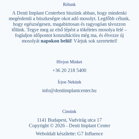
Rólunk
A Denti Implant Centerben hiszünk abban, hogy mindenki
megérdemli a büszkeségre okot adó mosolyt. Legfőbb célunk,
hogy egészségesen, magabiztosan és ragyogóan távozzon
tőlünk. Tegye meg az első lépést a tökéletes mosolya felé –
foglaljon időpontot konzultációra még ma, és élvezze új
mosolyát
napokon belül
! Várjuk sok szeretettel!
Hívjon Minket
+36 20 218 5400
Írjon Nekünk
info@dentiimplantcenter.hu
Címünk
1141 Budapest, Vadvirág utca 17
Copyright © 2026 - Denti Implant Center
Weboldalt készítette:
G7 Influence